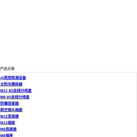
产品分类
AI视觉检测设备
太阳光模拟器
M12 I/O总线分线盒
M8 I/O总线分线盒
防爆连接器
航空插头插座
M12连接器
M12插座
M8连接器
M8插座