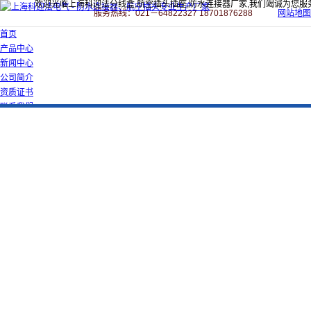
欢迎光临上海科迎法分线盒,航空插头插座,防水连接器厂家,我们竭诚为您服
服务热线：021－64822327 18701876288
网站地图
首页
产品中心
新闻中心
公司简介
资质证书
联系我们