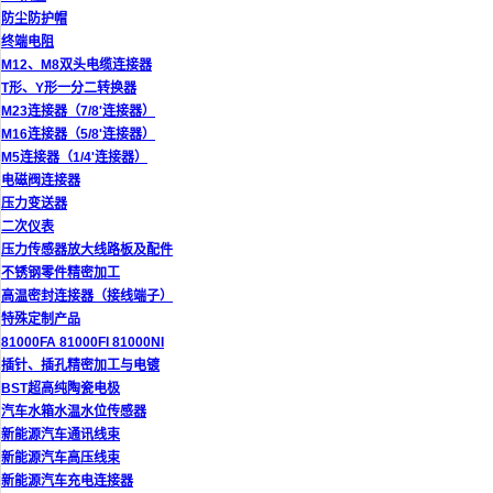
防尘防护帽
终端电阻
M12、M8双头电缆连接器
T形、Y形一分二转换器
M23连接器（7/8'连接器）
M16连接器（5/8'连接器）
M5连接器（1/4'连接器）
电磁阀连接器
压力变送器
二次仪表
压力传感器放大线路板及配件
不锈钢零件精密加工
高温密封连接器（接线端子）
特殊定制产品
81000FA 81000FI 81000NI
插针、插孔精密加工与电镀
BST超高纯陶瓷电极
汽车水箱水温水位传感器
新能源汽车通讯线束
新能源汽车高压线束
新能源汽车充电连接器