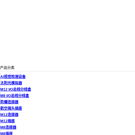
产品分类
AI视觉检测设备
太阳光模拟器
M12 I/O总线分线盒
M8 I/O总线分线盒
防爆连接器
航空插头插座
M12连接器
M12插座
M8连接器
M8插座