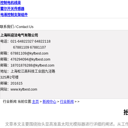
控制电机线束
霍尔开关传感器
电液控制支架组件
联系我们 / Contact Us
上海科迎法电气有限公司
电话：021-64822327 64822118
67881109 67881107
邮箱：67881109@kyfbest.com
邮箱：476294094@kyfbest.com
邮箱：18701876288@kyfbest.com
地址：上海松江高科技工业园九泾路
325弄2号楼
邮编：201615
网站：www.kyfbest.com
行业新闻
当前位置:
主页
>
新闻中心
>
行业新闻
> >
文章本文主要围绕抬头显高准直太阳光模拟器进行详细的阐述。从工