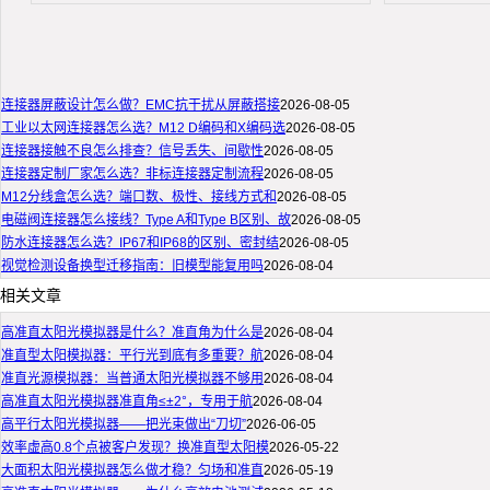
连接器屏蔽设计怎么做？EMC抗干扰从屏蔽搭接
2026-08-05
工业以太网连接器怎么选？M12 D编码和X编码选
2026-08-05
连接器接触不良怎么排查？信号丢失、间歇性
2026-08-05
连接器定制厂家怎么选？非标连接器定制流程
2026-08-05
M12分线盒怎么选？端口数、极性、接线方式和
2026-08-05
电磁阀连接器怎么接线？Type A和Type B区别、故
2026-08-05
防水连接器怎么选？IP67和IP68的区别、密封结
2026-08-05
视觉检测设备换型迁移指南：旧模型能复用吗
2026-08-04
相关文章
高准直太阳光模拟器是什么？准直角为什么是
2026-08-04
准直型太阳模拟器：平行光到底有多重要？航
2026-08-04
准直光源模拟器：当普通太阳光模拟器不够用
2026-08-04
高准直太阳光模拟器准直角≤±2°，专用于航
2026-08-04
高平行太阳光模拟器——把光束做出“刀切”
2026-06-05
效率虚高0.8个点被客户发现？换准直型太阳模
2026-05-22
大面积太阳光模拟器怎么做才稳？匀场和准直
2026-05-19