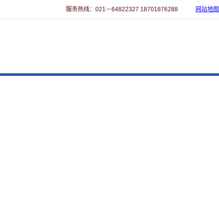
服务热线：021－64822327 18701876288
网站地图