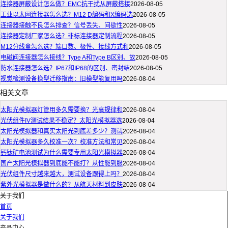
连接器屏蔽设计怎么做？EMC抗干扰从屏蔽搭接
2026-08-05
工业以太网连接器怎么选？M12 D编码和X编码选
2026-08-05
连接器接触不良怎么排查？信号丢失、间歇性
2026-08-05
连接器定制厂家怎么选？非标连接器定制流程
2026-08-05
M12分线盒怎么选？端口数、极性、接线方式和
2026-08-05
电磁阀连接器怎么接线？Type A和Type B区别、故
2026-08-05
防水连接器怎么选？IP67和IP68的区别、密封结
2026-08-05
视觉检测设备换型迁移指南：旧模型能复用吗
2026-08-04
相关文章
太阳光模拟器灯管用多久需要换？光衰规律和
2026-08-04
光伏组件IV测试结果不稳定？太阳光模拟器选
2026-08-04
太阳光模拟器和真实太阳光到底差多少？测试
2026-08-04
太阳光模拟器多久校准一次？校准方法和常见
2026-08-04
钙钛矿电池测试为什么需要专用太阳光模拟器
2026-08-04
国产太阳光模拟器到底能不能打？从性能到服
2026-08-04
光伏组件尺寸越来越大，测试设备跟得上吗？
2026-08-04
紫外光模拟器是做什么的？从航天材料到皮肤
2026-08-04
关于我们
首页
关于我们