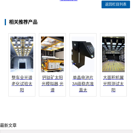
返回栏目列表
相关推荐产品
整车全光谱
钙钛矿太阳
单晶电池片
大面积机翼
老化试验太
光模拟器,光
3A级稳态准
光照测试太
阳
谱
直太
阳
最新文章