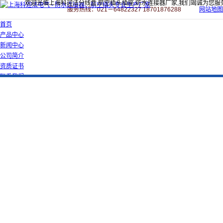
欢迎光临上海科迎法分线盒,航空插头插座,防水连接器厂家,我们竭诚为您服
服务热线：021－64822327 18701876288
网站地图
首页
产品中心
新闻中心
公司简介
资质证书
联系我们