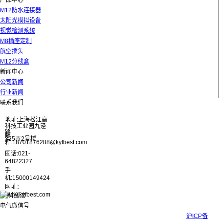
产品中心
M12防水连接器
太阳光模拟设备
视觉检测系统
M8插座定制
航空插头
M12分线盒
新闻中心
公司新闻
行业新闻
联系我们
地址:上海松江高
科技工业园九泾
路
邮
325弄2号楼
箱:18701876288@kyfbest.com
固话:021-
64822327
手
机:15000149424
网址：
www.kyfbest.com
Copyright © 2017-2026 上海科迎法电气科技有限公司 ICP备案号：
沪ICP备