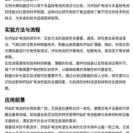
太阳光模拟器还可以用于多晶硅电池的测试与比较，为钙钛矿电池与多晶硅电池
的性能对比提供科学依据。这种对比研究有助于更全面地了解不同光伏技术的优
缺点，为未来的技术选择提供指导。
实验方法与流程
在钙钛矿电池的研究中，实验方法的选择至关重要。通常，研究者会采用溶液
法、气相沉积法等多种制备技术，制备出高质量的钙钛矿薄膜。随后，利用太阳
光模拟器进行光电性能测试，评估电池的开路电压、短路电流、填充因子等关键
参数。
实验流程通常包括材料的制备、薄膜的形成、器件的组装以及性能测试等环节。
每个环节都需要严格控制实验条件，以确保结果的准确性和可重复性。
数据分析也是实验流程中的重要环节。通过对测试数据的深入分析，研究者可以
识别出影响钙钛矿电池性能的关键因素，为后续的材料改进和结构优化提供依
据。
应用前景
钙钛矿电池的应用前景广阔，尤其是在建筑光伏一体化、便携式电子设备和可穿
戴设备等领域。其轻量化和灵活性的特性使得钙钛矿电池能够与各种材料和设备
无缝结合，满足现代社会对可再生能源的需求。
随着技术的不断进步，钙钛矿电池有望在未来的光伏市场中占据一席之地。尤其