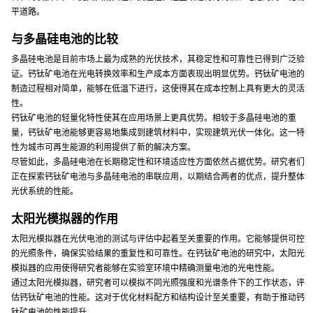
平道路。
与多晶硅电池的比较
多晶硅电池是目前市场上最为成熟的光伏技术，其稳定性和可靠性已得到广泛验
证。钙钛矿电池在光电转换效率和生产成本方面表现出明显优势。钙钛矿电池的
制造过程相对简单，能够在低温下进行，这使得其在成本控制上具有更大的灵活
性。
钙钛矿电池的轻量化特性使其在应用场景上更具优势。相较于多晶硅电池的重
量，钙钛矿电池能够更容易地集成到建筑材料中，实现建筑光伏一体化。这一特
性为城市可再生能源的利用提供了新的解决方案。
尽管如此，多晶硅电池在长期稳定性和环境适应性方面依然占据优势。研究者们
正在探索钙钛矿电池与多晶硅电池的串联应用，以期结合两者的优点，提升整体
光伏系统的性能。
太阳光模拟器的作用
太阳光模拟器在光伏电池的测试与评估中起着至关重要的作用。它能够提供可控
的光照条件，确保实验结果的重复性和可靠性。在钙钛矿电池的研究中，太阳光
模拟器的应用使得研究者能够在实验室环境中精确测量电池的光电性能。
通过太阳光模拟器，研究者可以模拟不同光照强度和光谱条件下的工作状态，评
估钙钛矿电池的性能。这对于优化材料配方和结构设计至关重要，有助于推动钙
钛矿电池的性能提升。