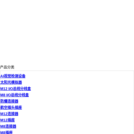
产品分类
AI视觉检测设备
太阳光模拟器
M12 I/O总线分线盒
M8 I/O总线分线盒
防爆连接器
航空插头插座
M12连接器
M12插座
M8连接器
M8插座