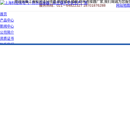
欢迎光临上海科迎法分线盒,航空插头插座,防水连接器厂家,我们竭诚为您服
服务热线：021－64822327 18701876288
网站地图
首页
产品中心
新闻中心
公司简介
资质证书
联系我们