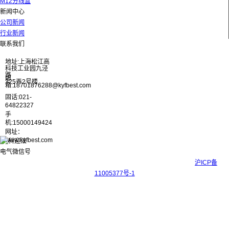
M12分线盒
新闻中心
公司新闻
行业新闻
联系我们
地址:上海松江高
科技工业园九泾
路
邮
325弄2号楼
箱:18701876288@kyfbest.com
固话:021-
64822327
手
机:15000149424
网址：
www.kyfbest.com
Copyright © 2017-2026 上海科迎法电气科技有限公司 ICP备案号：
沪ICP备
11005377号-1