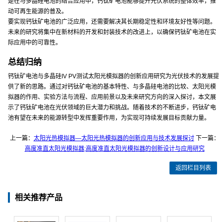
是在与多晶硅电池的结合应用中，钙钛矿电池能够提升光伏系统的整体效率，推
动可再生能源的普及。
要实现钙钛矿电池的广泛应用，还需要解决其长期稳定性和环境友好性等问题。
未来的研究将集中在新材料的开发和封装技术的改进上，以确保钙钛矿电池在实
际应用中的可靠性。
总结归纳
钙钛矿电池与多晶硅IV PV测试太阳光模拟器的创新应用研究为光伏技术的发展提
供了新的思路。通过对钙钛矿电池的基本特性、与多晶硅电池的比较、太阳光模
拟器的作用、实验方法与流程、应用前景以及未来研究方向的深入探讨，本文展
示了钙钛矿电池在光伏领域的巨大潜力和挑战。随着技术的不断进步，钙钛矿电
池有望在未来的能源转型中发挥重要作用，为实现可持续发展目标贡献力量。
上一篇：
太阳光热模拟器—太阳光热模拟器的创新应用与技术发展探讨
下一篇：
高度准直太阳光模拟器;高度准直太阳光模拟器的创新设计与应用研究
返回栏目列表
相关推荐产品