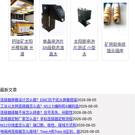
钙钛矿太阳
单晶电池片
太阳能电池
矿用软电缆
光模拟器,光
3A级稳态准
片测试 小型
插头插座
谱
直太
太
最新文章
连接器屏蔽设计怎么做？EMC抗干扰从屏蔽搭接
2026-08-05
工业以太网连接器怎么选？M12 D编码和X编码选
2026-08-05
连接器接触不良怎么排查？信号丢失、间歇性
2026-08-05
连接器定制厂家怎么选？非标连接器定制流程
2026-08-05
M12分线盒怎么选？端口数、极性、接线方式和
2026-08-05
电磁阀连接器怎么接线？Type A和Type B区别、故
2026-08-05