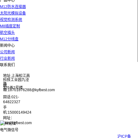
产品中心
M12防水连接器
太阳光模拟设备
视觉检测系统
M8插座定制
航空插头
M12分线盒
新闻中心
公司新闻
行业新闻
联系我们
地址:上海松江高
科技工业园九泾
路
邮
325弄2号楼
箱:18701876288@kyfbest.com
固话:021-
64822327
手
机:15000149424
网址：
www.kyfbest.com
Copyright © 2017-2026 上海科迎法电气科技有限公司 ICP备案号：
沪ICP备