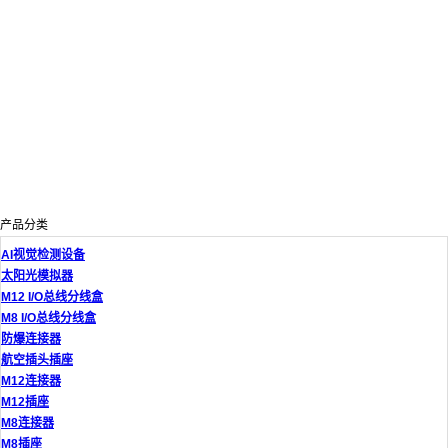
产品分类
AI视觉检测设备
太阳光模拟器
M12 I/O总线分线盒
M8 I/O总线分线盒
防爆连接器
航空插头插座
M12连接器
M12插座
M8连接器
M8插座