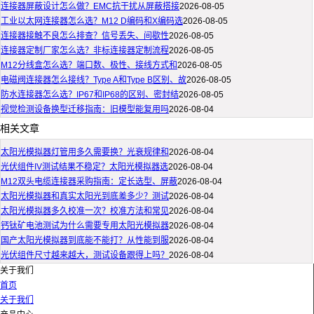
连接器屏蔽设计怎么做？EMC抗干扰从屏蔽搭接
2026-08-05
工业以太网连接器怎么选？M12 D编码和X编码选
2026-08-05
连接器接触不良怎么排查？信号丢失、间歇性
2026-08-05
连接器定制厂家怎么选？非标连接器定制流程
2026-08-05
M12分线盒怎么选？端口数、极性、接线方式和
2026-08-05
电磁阀连接器怎么接线？Type A和Type B区别、故
2026-08-05
防水连接器怎么选？IP67和IP68的区别、密封结
2026-08-05
视觉检测设备换型迁移指南：旧模型能复用吗
2026-08-04
相关文章
太阳光模拟器灯管用多久需要换？光衰规律和
2026-08-04
光伏组件IV测试结果不稳定？太阳光模拟器选
2026-08-04
M12双头电缆连接器采购指南：定长选型、屏蔽
2026-08-04
太阳光模拟器和真实太阳光到底差多少？测试
2026-08-04
太阳光模拟器多久校准一次？校准方法和常见
2026-08-04
钙钛矿电池测试为什么需要专用太阳光模拟器
2026-08-04
国产太阳光模拟器到底能不能打？从性能到服
2026-08-04
光伏组件尺寸越来越大，测试设备跟得上吗？
2026-08-04
关于我们
首页
关于我们