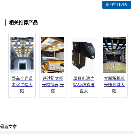
返回栏目列表
相关推荐产品
整车全光谱
钙钛矿太阳
单晶电池片
大面积机翼
老化试验太
光模拟器,光
3A级稳态准
光照测试太
阳
谱
直太
阳
最新文章