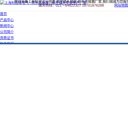
欢迎光临上海科迎法分线盒,航空插头插座,防水连接器厂家,我们竭诚为您服
服务热线：021－64822327 18701876288
网站地图
首页
产品中心
新闻中心
公司简介
资质证书
联系我们