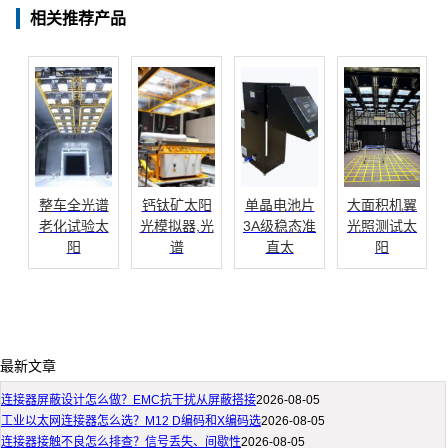
相关推荐产品
整车全光谱
钙钛矿太阳
单晶电池片
大面积机翼
老化试验太
光模拟器,光
3A级稳态准
光照测试太
阳
谱
直太
阳
最新文章
连接器屏蔽设计怎么做？EMC抗干扰从屏蔽搭接
2026-08-05
工业以太网连接器怎么选？M12 D编码和X编码选
2026-08-05
连接器接触不良怎么排查？信号丢失、间歇性
2026-08-05