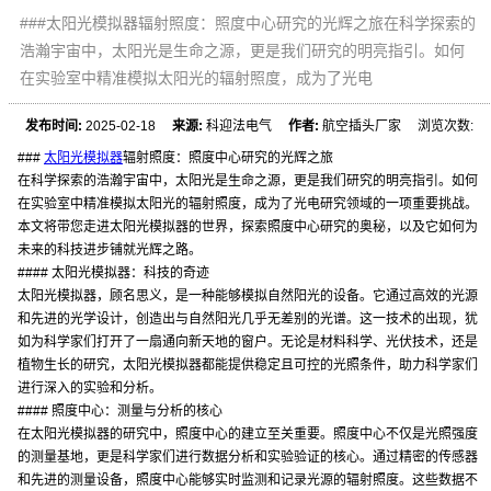
###太阳光模拟器辐射照度：照度中心研究的光辉之旅在科学探索的
浩瀚宇宙中，太阳光是生命之源，更是我们研究的明亮指引。如何
在实验室中精准模拟太阳光的辐射照度，成为了光电
发布时间:
2025-02-18
来源:
科迎法电气
作者:
航空插头厂家 浏览次数:
###
太阳光模拟器
辐射照度：照度中心研究的光辉之旅
在科学探索的浩瀚宇宙中，太阳光是生命之源，更是我们研究的明亮指引。如何
在实验室中精准模拟太阳光的辐射照度，成为了光电研究领域的一项重要挑战。
本文将带您走进太阳光模拟器的世界，探索照度中心研究的奥秘，以及它如何为
未来的科技进步铺就光辉之路。
#### 太阳光模拟器：科技的奇迹
太阳光模拟器，顾名思义，是一种能够模拟自然阳光的设备。它通过高效的光源
和先进的光学设计，创造出与自然阳光几乎无差别的光谱。这一技术的出现，犹
如为科学家们打开了一扇通向新天地的窗户。无论是材料科学、光伏技术，还是
植物生长的研究，太阳光模拟器都能提供稳定且可控的光照条件，助力科学家们
进行深入的实验和分析。
#### 照度中心：测量与分析的核心
在太阳光模拟器的研究中，照度中心的建立至关重要。照度中心不仅是光照强度
的测量基地，更是科学家们进行数据分析和实验验证的核心。通过精密的传感器
和先进的测量设备，照度中心能够实时监测和记录光源的辐射照度。这些数据不