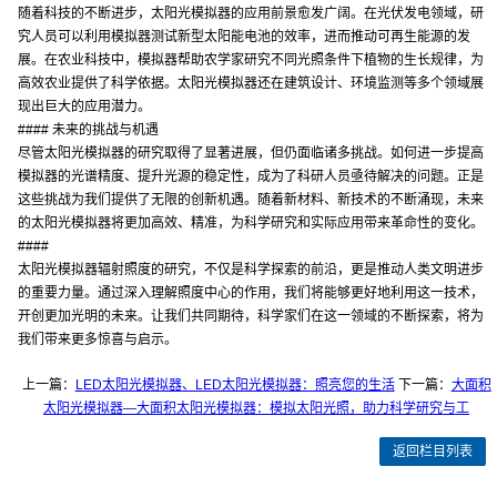
随着科技的不断进步，太阳光模拟器的应用前景愈发广阔。在光伏发电领域，研
究人员可以利用模拟器测试新型太阳能电池的效率，进而推动可再生能源的发
展。在农业科技中，模拟器帮助农学家研究不同光照条件下植物的生长规律，为
高效农业提供了科学依据。太阳光模拟器还在建筑设计、环境监测等多个领域展
现出巨大的应用潜力。
#### 未来的挑战与机遇
尽管太阳光模拟器的研究取得了显著进展，但仍面临诸多挑战。如何进一步提高
模拟器的光谱精度、提升光源的稳定性，成为了科研人员亟待解决的问题。正是
这些挑战为我们提供了无限的创新机遇。随着新材料、新技术的不断涌现，未来
的太阳光模拟器将更加高效、精准，为科学研究和实际应用带来革命性的变化。
####
太阳光模拟器辐射照度的研究，不仅是科学探索的前沿，更是推动人类文明进步
的重要力量。通过深入理解照度中心的作用，我们将能够更好地利用这一技术，
开创更加光明的未来。让我们共同期待，科学家们在这一领域的不断探索，将为
我们带来更多惊喜与启示。
上一篇：
LED太阳光模拟器、LED太阳光模拟器：照亮您的生活
下一篇：
大面积
太阳光模拟器—大面积太阳光模拟器：模拟太阳光照，助力科学研究与工
返回栏目列表