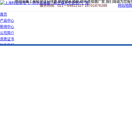
欢迎光临上海科迎法分线盒,航空插头插座,防水连接器厂家,我们竭诚为您服
服务热线：021－64822327 18701876288
网站地图
首页
产品中心
新闻中心
公司简介
资质证书
联系我们