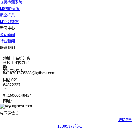
视觉检测系统
M8插座定制
航空插头
M12分线盒
新闻中心
公司新闻
行业新闻
联系我们
地址:上海松江高
科技工业园九泾
路
邮
325弄2号楼
箱:18701876288@kyfbest.com
固话:021-
64822327
手
机:15000149424
网址：
www.kyfbest.com
Copyright © 2017-2026 上海科迎法电气科技有限公司 ICP备案号：
沪ICP备
11005377号-1