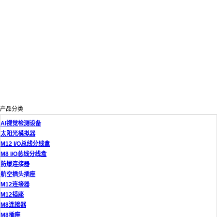
产品分类
AI视觉检测设备
太阳光模拟器
M12 I/O总线分线盒
M8 I/O总线分线盒
防爆连接器
航空插头插座
M12连接器
M12插座
M8连接器
M8插座