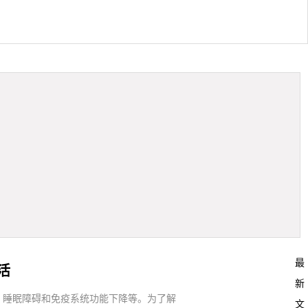
最
活
新
、睡眠障碍和免疫系统功能下降等。为了解
文