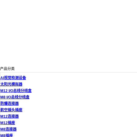
产品分类
AI视觉检测设备
太阳光模拟器
M12 I/O总线分线盒
M8 I/O总线分线盒
防爆连接器
航空插头插座
M12连接器
M12插座
M8连接器
M8插座