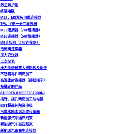
防尘防护帽
终端电阻
M12、M8双头电缆连接器
T形、Y形一分二转换器
M23连接器（7/8'连接器）
M16连接器（5/8'连接器）
M5连接器（1/4'连接器）
电磁阀连接器
压力变送器
二次仪表
压力传感器放大线路板及配件
不锈钢零件精密加工
高温密封连接器（接线端子）
特殊定制产品
81000FA 81000FI 81000NI
插针、插孔精密加工与电镀
BST超高纯陶瓷电极
汽车水箱水温水位传感器
新能源汽车通讯线束
新能源汽车高压线束
新能源汽车充电连接器