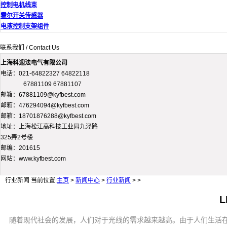
控制电机线束
霍尔开关传感器
电液控制支架组件
联系我们 / Contact Us
上海科迎法电气有限公司
电话：021-64822327 64822118
67881109 67881107
邮箱：67881109@kyfbest.com
邮箱：476294094@kyfbest.com
邮箱：18701876288@kyfbest.com
地址：上海松江高科技工业园九泾路
325弄2号楼
邮编：201615
网站：www.kyfbest.com
行业新闻
当前位置:
主页
>
新闻中心
>
行业新闻
> >
随着现代社会的发展，人们对于光线的需求越来越高。由于人们生活