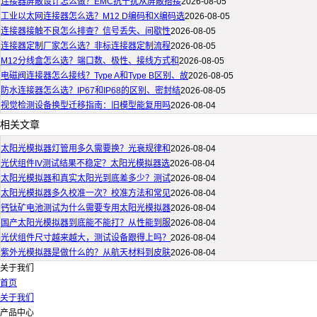
连接器屏蔽设计怎么做？EMC抗干扰从屏蔽搭接
2026-08-05
工业以太网连接器怎么选？M12 D编码和X编码选
2026-08-05
连接器接触不良怎么排查？信号丢失、间歇性
2026-08-05
连接器定制厂家怎么选？非标连接器定制流程
2026-08-05
M12分线盒怎么选？端口数、极性、接线方式和
2026-08-05
电磁阀连接器怎么接线？Type A和Type B区别、故
2026-08-05
防水连接器怎么选？IP67和IP68的区别、密封结
2026-08-05
视觉检测设备换型迁移指南：旧模型能复用吗
2026-08-04
相关文章
太阳光模拟器灯管用多久需要换？光衰规律和
2026-08-04
光伏组件IV测试结果不稳定？太阳光模拟器选
2026-08-04
太阳光模拟器和真实太阳光到底差多少？测试
2026-08-04
太阳光模拟器多久校准一次？校准方法和常见
2026-08-04
钙钛矿电池测试为什么需要专用太阳光模拟器
2026-08-04
国产太阳光模拟器到底能不能打？从性能到服
2026-08-04
光伏组件尺寸越来越大，测试设备跟得上吗？
2026-08-04
紫外光模拟器是做什么的？从航天材料到皮肤
2026-08-04
关于我们
首页
关于我们
产品中心