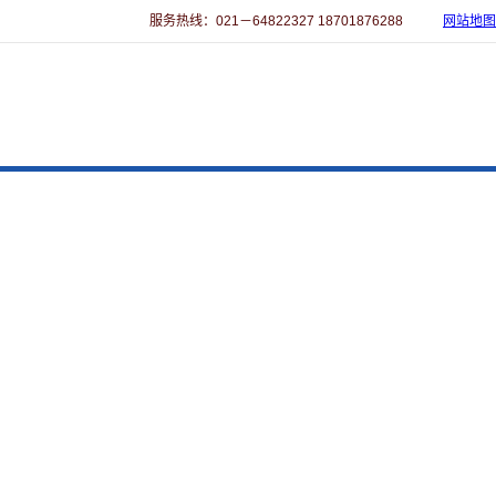
服务热线：021－64822327 18701876288
网站地图