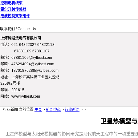
控制电机线束
霍尔开关传感器
电液控制支架组件
联系我们 / Contact Us
上海科迎法电气有限公司
电话：021-64822327 64822118
67881109 67881107
邮箱：67881109@kyfbest.com
邮箱：476294094@kyfbest.com
邮箱：18701876288@kyfbest.com
地址：上海松江高科技工业园九泾路
325弄2号楼
邮编：201615
网站：www.kyfbest.com
行业新闻
当前位置:
主页
>
新闻中心
>
行业新闻
> >
卫星热模型与
卫星热模型与太阳光模拟器的协同研究是现代航天工程中的一项重要