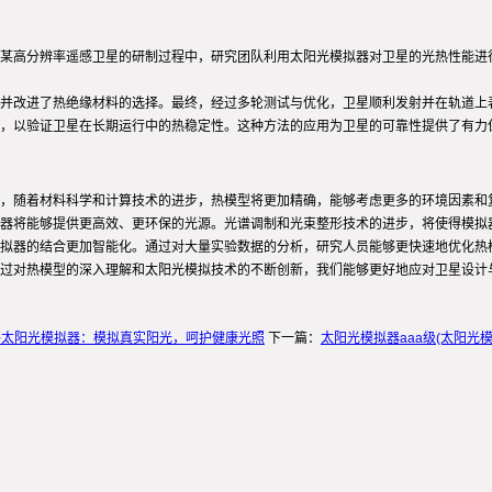
某高分辨率遥感卫星的研制过程中，研究团队利用太阳光模拟器对卫星的光热性能进
并改进了热绝缘材料的选择。最终，经过多轮测试与优化，卫星顺利发射并在轨道上
，以验证卫星在长期运行中的热稳定性。这种方法的应用为卫星的可靠性提供了有力
，随着材料科学和计算技术的进步，热模型将更加精确，能够考虑更多的环境因素和
拟器将能够提供更高效、更环保的光源。光谱调制和光束整形技术的进步，将使得模拟
拟器的结合更加智能化。通过对大量实验数据的分析，研究人员能够更快速地优化热
过对热模型的深入理解和太阳光模拟技术的不断创新，我们能够更好地应对卫星设计
路太阳光模拟器：模拟真实阳光，呵护健康光照
下一篇：
太阳光模拟器aaa级(太阳光