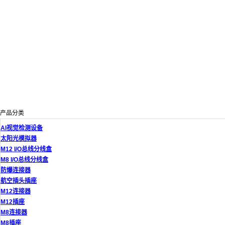
产品分类
AI视觉检测设备
太阳光模拟器
M12 I/O总线分线盒
M8 I/O总线分线盒
防爆连接器
航空插头插座
M12连接器
M12插座
M8连接器
M8插座