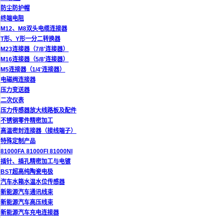
防尘防护帽
终端电阻
M12、M8双头电缆连接器
T形、Y形一分二转换器
M23连接器（7/8'连接器）
M16连接器（5/8'连接器）
M5连接器（1/4'连接器）
电磁阀连接器
压力变送器
二次仪表
压力传感器放大线路板及配件
不锈钢零件精密加工
高温密封连接器（接线端子）
特殊定制产品
81000FA 81000FI 81000NI
插针、插孔精密加工与电镀
BST超高纯陶瓷电极
汽车水箱水温水位传感器
新能源汽车通讯线束
新能源汽车高压线束
新能源汽车充电连接器