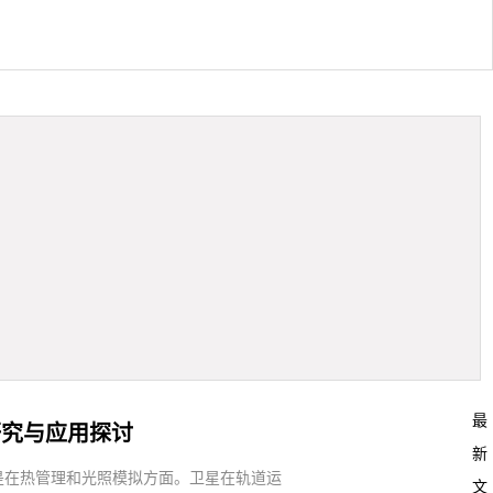
最
研究与应用探讨
新
是在热管理和光照模拟方面。卫星在轨道运
文