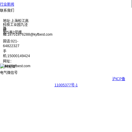
行业新闻
联系我们
地址:上海松江高
科技工业园九泾
路
邮
325弄2号楼
箱:18701876288@kyfbest.com
固话:021-
64822327
手
机:15000149424
网址：
www.kyfbest.com
Copyright © 2017-2026 上海科迎法电气科技有限公司 ICP备案号：
沪ICP备
11005377号-1