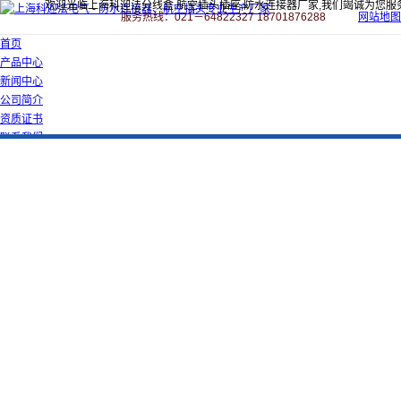
欢迎光临上海科迎法分线盒,航空插头插座,防水连接器厂家,我们竭诚为您服
服务热线：021－64822327 18701876288
网站地图
首页
产品中心
新闻中心
公司简介
资质证书
联系我们