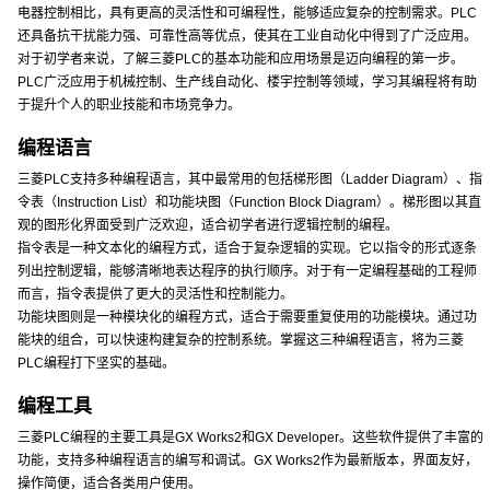
电器控制相比，具有更高的灵活性和可编程性，能够适应复杂的控制需求。PLC
还具备抗干扰能力强、可靠性高等优点，使其在工业自动化中得到了广泛应用。
对于初学者来说，了解三菱PLC的基本功能和应用场景是迈向编程的第一步。
PLC广泛应用于机械控制、生产线自动化、楼宇控制等领域，学习其编程将有助
于提升个人的职业技能和市场竞争力。
编程语言
三菱PLC支持多种编程语言，其中最常用的包括梯形图（Ladder Diagram）、指
令表（Instruction List）和功能块图（Function Block Diagram）。梯形图以其直
观的图形化界面受到广泛欢迎，适合初学者进行逻辑控制的编程。
指令表是一种文本化的编程方式，适合于复杂逻辑的实现。它以指令的形式逐条
列出控制逻辑，能够清晰地表达程序的执行顺序。对于有一定编程基础的工程师
而言，指令表提供了更大的灵活性和控制能力。
功能块图则是一种模块化的编程方式，适合于需要重复使用的功能模块。通过功
能块的组合，可以快速构建复杂的控制系统。掌握这三种编程语言，将为三菱
PLC编程打下坚实的基础。
编程工具
三菱PLC编程的主要工具是GX Works2和GX Developer。这些软件提供了丰富的
功能，支持多种编程语言的编写和调试。GX Works2作为最新版本，界面友好，
操作简便，适合各类用户使用。