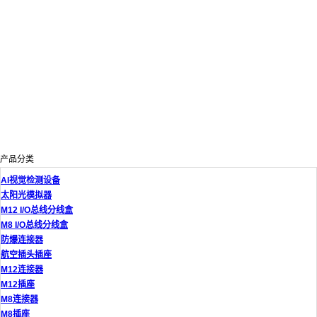
产品分类
AI视觉检测设备
太阳光模拟器
M12 I/O总线分线盒
M8 I/O总线分线盒
防爆连接器
航空插头插座
M12连接器
M12插座
M8连接器
M8插座