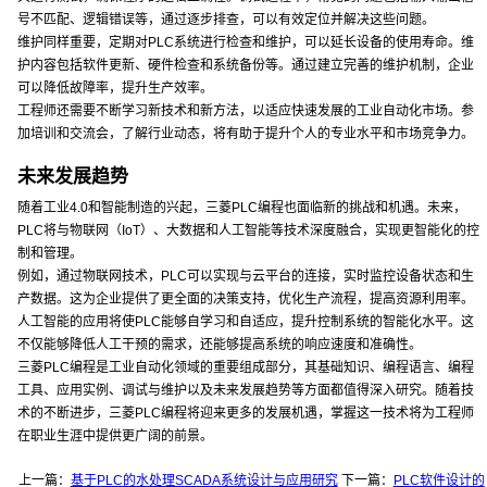
号不匹配、逻辑错误等，通过逐步排查，可以有效定位并解决这些问题。
维护同样重要，定期对PLC系统进行检查和维护，可以延长设备的使用寿命。维
护内容包括软件更新、硬件检查和系统备份等。通过建立完善的维护机制，企业
可以降低故障率，提升生产效率。
工程师还需要不断学习新技术和新方法，以适应快速发展的工业自动化市场。参
加培训和交流会，了解行业动态，将有助于提升个人的专业水平和市场竞争力。
未来发展趋势
随着工业4.0和智能制造的兴起，三菱PLC编程也面临新的挑战和机遇。未来，
PLC将与物联网（IoT）、大数据和人工智能等技术深度融合，实现更智能化的控
制和管理。
例如，通过物联网技术，PLC可以实现与云平台的连接，实时监控设备状态和生
产数据。这为企业提供了更全面的决策支持，优化生产流程，提高资源利用率。
人工智能的应用将使PLC能够自学习和自适应，提升控制系统的智能化水平。这
不仅能够降低人工干预的需求，还能够提高系统的响应速度和准确性。
三菱PLC编程是工业自动化领域的重要组成部分，其基础知识、编程语言、编程
工具、应用实例、调试与维护以及未来发展趋势等方面都值得深入研究。随着技
术的不断进步，三菱PLC编程将迎来更多的发展机遇，掌握这一技术将为工程师
在职业生涯中提供更广阔的前景。
上一篇：
基于PLC的水处理SCADA系统设计与应用研究
下一篇：
PLC软件设计的