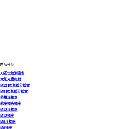
产品分类
AI视觉检测设备
太阳光模拟器
M12 I/O总线分线盒
M8 I/O总线分线盒
防爆连接器
航空插头插座
M12连接器
M12插座
M8连接器
M8插座