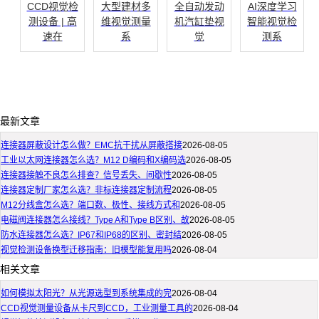
CCD视觉检
大型建材多
全自动发动
AI深度学习
测设备 | 高
维视觉测量
机汽缸垫视
智能视觉检
速在
系
觉
测系
最新文章
连接器屏蔽设计怎么做？EMC抗干扰从屏蔽搭接
2026-08-05
工业以太网连接器怎么选？M12 D编码和X编码选
2026-08-05
连接器接触不良怎么排查？信号丢失、间歇性
2026-08-05
连接器定制厂家怎么选？非标连接器定制流程
2026-08-05
M12分线盒怎么选？端口数、极性、接线方式和
2026-08-05
电磁阀连接器怎么接线？Type A和Type B区别、故
2026-08-05
防水连接器怎么选？IP67和IP68的区别、密封结
2026-08-05
视觉检测设备换型迁移指南：旧模型能复用吗
2026-08-04
相关文章
如何模拟太阳光？从光源选型到系统集成的完
2026-08-04
CCD视觉测量设备从卡尺到CCD，工业测量工具的
2026-08-04