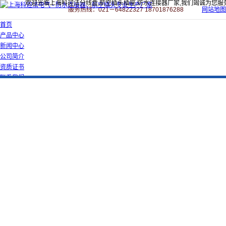
欢迎光临上海科迎法分线盒,航空插头插座,防水连接器厂家,我们竭诚为您服
服务热线：021－64822327 18701876288
网站地图
首页
产品中心
新闻中心
公司简介
资质证书
联系我们