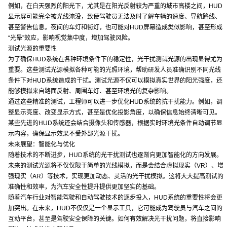
例如，在白天强烈的阳光下，尤其是在阳光反射较为严重的城市高楼之间，HUD
显示屏可能完全被光线淹没，致使驾驶员无法及时了解车辆的速度、导航路线、
甚至警告信息。夜间的车灯和街灯，也可能对HUD屏幕造成类似影响，甚至形成
“光晕”效应，影响视觉集中度，增加驾驶风险。
测试光源的重要性
为了确保HUD系统在各种环境条件下的稳定性，光干扰测试光源的出现显得尤为
重要。这些测试光源模拟各种可能的光照环境，帮助研发人员准确识别不同光线
条件下对HUD系统造成的干扰。测试光源不仅可以模拟真实世界的阳光强度，还
能够模拟来自路面反射、周围车灯、甚至环境光的复杂影响。
通过这些精准的测试，工程师可以进一步优化HUD系统的抗干扰能力。例如，调
整显示亮度、改变显示方式，甚至是优化投影角度，以确保信息始终清晰可见。
某些先进的HUD系统还会结合摄像头和传感器，根据实时环境光条件自动调节显
示内容，确保显示效果不受外部光源干扰。
未来展望：智能化与优化
随着技术的不断进步，HUD系统的光干扰测试也逐渐向更加智能化的方向发展。
未来的测试光源将不仅仅限于简单的光线模拟，而是会结合虚拟现实（VR）、增
强现实（AR）等技术，实现更加动态、灵活的光干扰模拟。这将大大提高测试的
准确性和效率，为汽车安全性提升提供更加坚实的基础。
随着汽车行业对智能驾驶和自动驾驶技术的逐步投入，HUD系统的重要性将会更
加突出。在未来，HUD不仅仅是一个显示工具，它可能成为驾驶员与汽车之间的
互动平台，甚至是驾驶安全保障的关键。如何有效解决光干扰问题，将直接影响