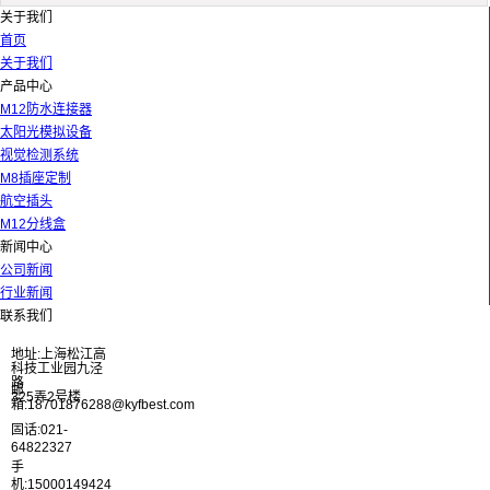
关于我们
首页
关于我们
产品中心
M12防水连接器
太阳光模拟设备
视觉检测系统
M8插座定制
航空插头
M12分线盒
新闻中心
公司新闻
行业新闻
联系我们
地址:上海松江高
科技工业园九泾
路
邮
325弄2号楼
箱:18701876288@kyfbest.com
固话:021-
64822327
手
机:15000149424