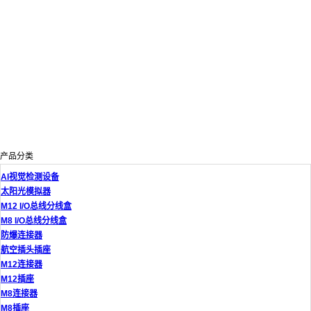
产品分类
AI视觉检测设备
太阳光模拟器
M12 I/O总线分线盒
M8 I/O总线分线盒
防爆连接器
航空插头插座
M12连接器
M12插座
M8连接器
M8插座