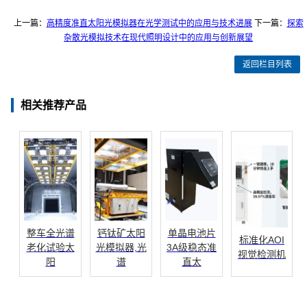
上一篇：
高精度准直太阳光模拟器在光学测试中的应用与技术进展
下一篇：
探索
杂散光模拟技术在现代照明设计中的应用与创新展望
返回栏目列表
相关推荐产品
整车全光谱
钙钛矿太阳
单晶电池片
标准化AOI
老化试验太
光模拟器,光
3A级稳态准
视觉检测机
阳
谱
直太