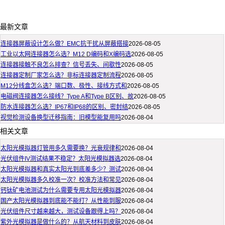
最新文章
连接器屏蔽设计怎么做？EMC抗干扰从屏蔽搭接
2026-08-05
工业以太网连接器怎么选？M12 D编码和X编码选
2026-08-05
连接器接触不良怎么排查？信号丢失、间歇性
2026-08-05
连接器定制厂家怎么选？非标连接器定制流程
2026-08-05
M12分线盒怎么选？端口数、极性、接线方式和
2026-08-05
电磁阀连接器怎么接线？Type A和Type B区别、故
2026-08-05
防水连接器怎么选？IP67和IP68的区别、密封结
2026-08-05
视觉检测设备换型迁移指南：旧模型能复用吗
2026-08-04
相关文章
太阳光模拟器灯管用多久需要换？光衰规律和
2026-08-04
光伏组件IV测试结果不稳定？太阳光模拟器选
2026-08-04
太阳光模拟器和真实太阳光到底差多少？测试
2026-08-04
太阳光模拟器多久校准一次？校准方法和常见
2026-08-04
钙钛矿电池测试为什么需要专用太阳光模拟器
2026-08-04
国产太阳光模拟器到底能不能打？从性能到服
2026-08-04
光伏组件尺寸越来越大，测试设备跟得上吗？
2026-08-04
紫外光模拟器是做什么的？从航天材料到皮肤
2026-08-04