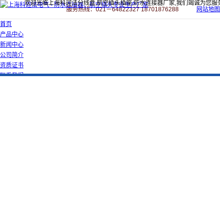
欢迎光临上海科迎法分线盒,航空插头插座,防水连接器厂家,我们竭诚为您服
服务热线：021－64822327 18701876288
网站地图
首页
产品中心
新闻中心
公司简介
资质证书
联系我们