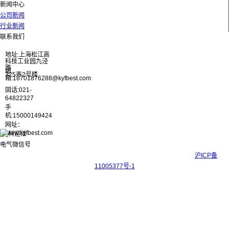
新闻中心
公司新闻
行业新闻
联系我们
地址:上海松江高
科技工业园九泾
路
邮
325弄2号楼
箱:18701876288@kyfbest.com
固话:021-
64822327
手
机:15000149424
网址：
www.kyfbest.com
Copyright © 2017-2026 上海科迎法电气科技有限公司 ICP备案号：
沪ICP备
11005377号-1