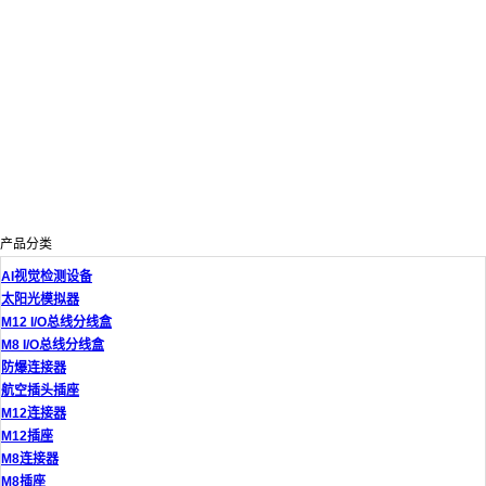
产品分类
AI视觉检测设备
太阳光模拟器
M12 I/O总线分线盒
M8 I/O总线分线盒
防爆连接器
航空插头插座
M12连接器
M12插座
M8连接器
M8插座