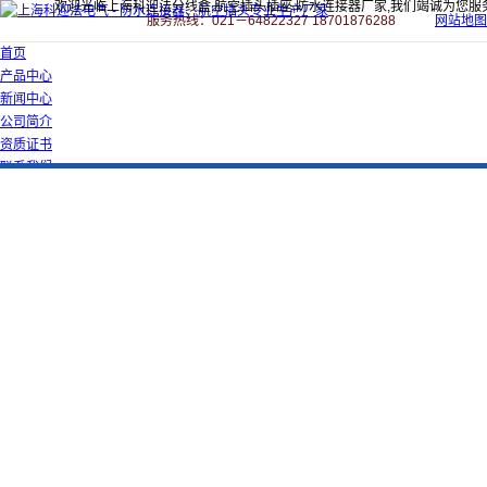
欢迎光临上海科迎法分线盒,航空插头插座,防水连接器厂家,我们竭诚为您服
服务热线：021－64822327 18701876288
网站地图
首页
产品中心
新闻中心
公司简介
资质证书
联系我们