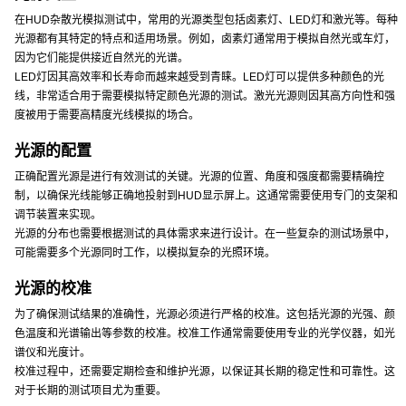
在HUD杂散光模拟测试中，常用的光源类型包括卤素灯、LED灯和激光等。每种
光源都有其特定的特点和适用场景。例如，卤素灯通常用于模拟自然光或车灯，
因为它们能提供接近自然光的光谱。
LED灯因其高效率和长寿命而越来越受到青睐。LED灯可以提供多种颜色的光
线，非常适合用于需要模拟特定颜色光源的测试。激光光源则因其高方向性和强
度被用于需要高精度光线模拟的场合。
光源的配置
正确配置光源是进行有效测试的关键。光源的位置、角度和强度都需要精确控
制，以确保光线能够正确地投射到HUD显示屏上。这通常需要使用专门的支架和
调节装置来实现。
光源的分布也需要根据测试的具体需求来进行设计。在一些复杂的测试场景中，
可能需要多个光源同时工作，以模拟复杂的光照环境。
光源的校准
为了确保测试结果的准确性，光源必须进行严格的校准。这包括光源的光强、颜
色温度和光谱输出等参数的校准。校准工作通常需要使用专业的光学仪器，如光
谱仪和光度计。
校准过程中，还需要定期检查和维护光源，以保证其长期的稳定性和可靠性。这
对于长期的测试项目尤为重要。