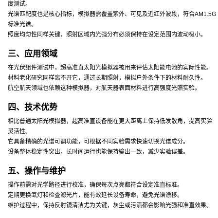
度测试。
光谱匹配度也是核心指标，模拟器需覆盖紫外、可见及近红外波段，符合AM1.5G
标准光谱。
照度均匀性同样关键，照射区域内光强分布必须保持在设定范围内波动极小。
三、应用领域
在光伏组件测试中，超高准直太阳光模拟器被用来评估太阳能电池的实际性能。
材料老化研究同样离不开它，通过长期照射，模拟户外条件下的材料耐久性。
航空航天领域也依赖这种模拟器，对航天器表面材料进行高强度光照实验。
四、技术优势
相比普通太阳光模拟器，超高准直设备能在更大距离上保持低发散角，提高实验
灵活性。
它具备精确的光谱可调功能，可根据不同实验需求快速切换光谱成分。
设备整体稳定性突出，长时间运行也能保持输出一致，减少实验误差。
五、操作与维护
操作前需对光学路径进行校准，确保每次点亮都符合设定准直标准。
定期更换氙灯和检查滤光片，能有效延长设备寿命，避免光谱漂移。
维护过程中，保持反射镜清洁尤为关键，灰尘或污渍都会影响光强和准直效果。