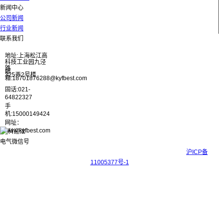
新闻中心
公司新闻
行业新闻
联系我们
地址:上海松江高
科技工业园九泾
路
邮
325弄2号楼
箱:18701876288@kyfbest.com
固话:021-
64822327
手
机:15000149424
网址：
www.kyfbest.com
Copyright © 2017-2026 上海科迎法电气科技有限公司 ICP备案号：
沪ICP备
11005377号-1