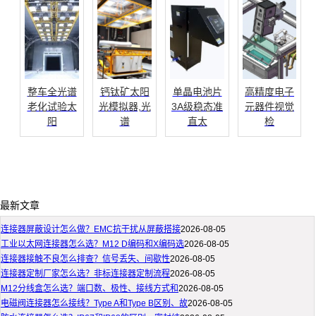
整车全光谱
钙钛矿太阳
单晶电池片
高精度电子
老化试验太
光模拟器,光
3A级稳态准
元器件视觉
阳
谱
直太
检
最新文章
连接器屏蔽设计怎么做？EMC抗干扰从屏蔽搭接
2026-08-05
工业以太网连接器怎么选？M12 D编码和X编码选
2026-08-05
连接器接触不良怎么排查？信号丢失、间歇性
2026-08-05
连接器定制厂家怎么选？非标连接器定制流程
2026-08-05
M12分线盒怎么选？端口数、极性、接线方式和
2026-08-05
电磁阀连接器怎么接线？Type A和Type B区别、故
2026-08-05