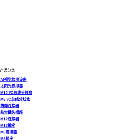
产品分类
AI视觉检测设备
太阳光模拟器
M12 I/O总线分线盒
M8 I/O总线分线盒
防爆连接器
航空插头插座
M12连接器
M12插座
M8连接器
M8插座