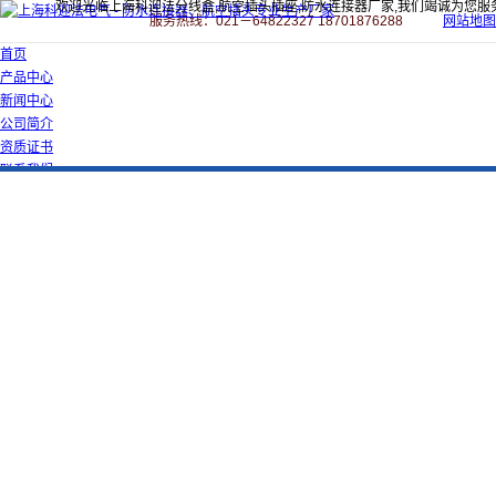
欢迎光临上海科迎法分线盒,航空插头插座,防水连接器厂家,我们竭诚为您服
服务热线：021－64822327 18701876288
网站地图
首页
产品中心
新闻中心
公司简介
资质证书
联系我们