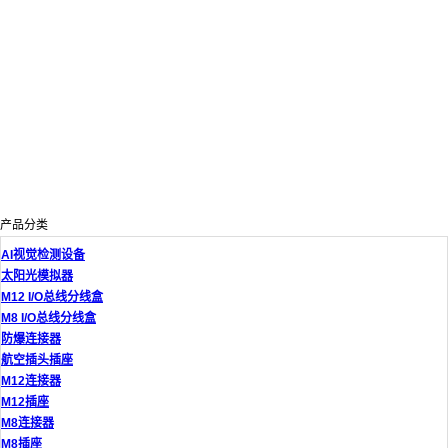
产品分类
AI视觉检测设备
太阳光模拟器
M12 I/O总线分线盒
M8 I/O总线分线盒
防爆连接器
航空插头插座
M12连接器
M12插座
M8连接器
M8插座