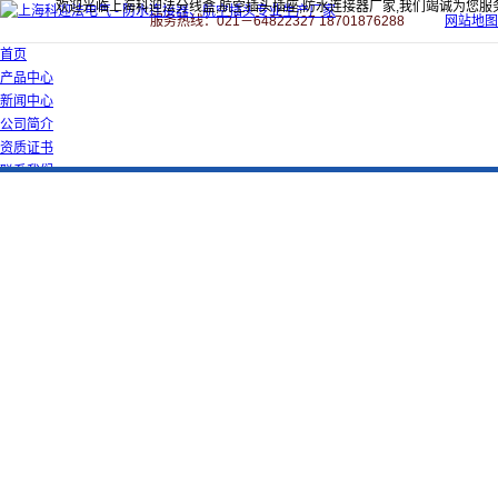
欢迎光临上海科迎法分线盒,航空插头插座,防水连接器厂家,我们竭诚为您服
服务热线：021－64822327 18701876288
网站地图
首页
产品中心
新闻中心
公司简介
资质证书
联系我们