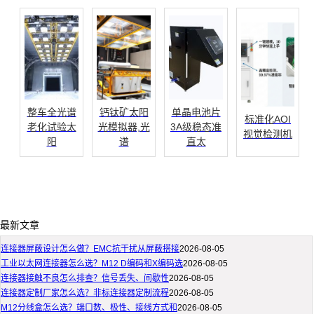
整车全光谱
钙钛矿太阳
单晶电池片
标准化AOI
老化试验太
光模拟器,光
3A级稳态准
视觉检测机
阳
谱
直太
最新文章
连接器屏蔽设计怎么做？EMC抗干扰从屏蔽搭接
2026-08-05
工业以太网连接器怎么选？M12 D编码和X编码选
2026-08-05
连接器接触不良怎么排查？信号丢失、间歇性
2026-08-05
连接器定制厂家怎么选？非标连接器定制流程
2026-08-05
M12分线盒怎么选？端口数、极性、接线方式和
2026-08-05