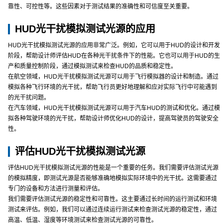
靠性、可控性等。这些因素对于测试结果的准确性和可信度至关重要。
HUD光干扰模拟测试光源的应用
HUD光干扰模拟测试光源的应用非常广泛。例如，它可以用于HUD的设计和开发
阶段，帮助设计师评估HUD在各种光干扰条件下的性能。它也可以用于HUD的生
产和质量控制阶段，通过模拟测试来检查HUD的品质和稳定性。
在航空领域，HUD光干扰模拟测试光源可以用于飞行模拟器的设计和制造。通过
模拟各种飞行环境的光干扰，帮助飞行员更好地理解和应对实际飞行中可能遇到
的光干扰问题。
在汽车领域，HUD光干扰模拟测试光源可以用于汽车HUD的测试和优化。通过模
拟各种驾驶环境的光干扰，帮助设计师优化HUD的设计，提高驾驶员的驾驶安全
性。
评估HUD光干扰模拟测试光源
评估HUD光干扰模拟测试光源的性能是一个重要的任务。我们需要评估测试光源
的模拟精度，即测试光源是否能够准确地模拟实际环境中的光干扰。这需要通过
专门的设备和方法进行测量和评估。
我们需要评估测试光源的稳定性和可靠性。这主要通过长时间的运行测试和环境
测试来评估。例如，我们可以通过连续运行测试来检查测试光源的稳定性，通过
高温、低温、湿度等环境测试来检查测试光源的可靠性。