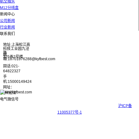
航空插头
M12分线盒
新闻中心
公司新闻
行业新闻
联系我们
地址:上海松江高
科技工业园九泾
路
邮
325弄2号楼
箱:18701876288@kyfbest.com
固话:021-
64822327
手
机:15000149424
网址：
www.kyfbest.com
Copyright © 2017-2026 上海科迎法电气科技有限公司 ICP备案号：
沪ICP备
11005377号-1