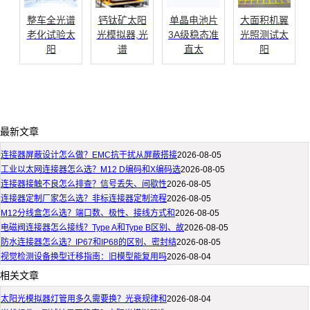
整车全光谱
钙钛矿太阳
单晶电池片
大面积机翼
老化试验太
光模拟器,光
3A级稳态准
光照测试太
阳
谱
直太
阳
最新文章
连接器屏蔽设计怎么做？EMC抗干扰从屏蔽搭接
2026-08-05
工业以太网连接器怎么选？M12 D编码和X编码选
2026-08-05
连接器接触不良怎么排查？信号丢失、间歇性
2026-08-05
连接器定制厂家怎么选？非标连接器定制流程
2026-08-05
M12分线盒怎么选？端口数、极性、接线方式和
2026-08-05
电磁阀连接器怎么接线？Type A和Type B区别、故
2026-08-05
防水连接器怎么选？IP67和IP68的区别、密封结
2026-08-05
视觉检测设备换型迁移指南：旧模型能复用吗
2026-08-04
相关文章
太阳光模拟器灯管用多久需要换？光衰规律和
2026-08-04