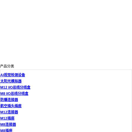
产品分类
AI视觉检测设备
太阳光模拟器
M12 I/O总线分线盒
M8 I/O总线分线盒
防爆连接器
航空插头插座
M12连接器
M12插座
M8连接器
M8插座