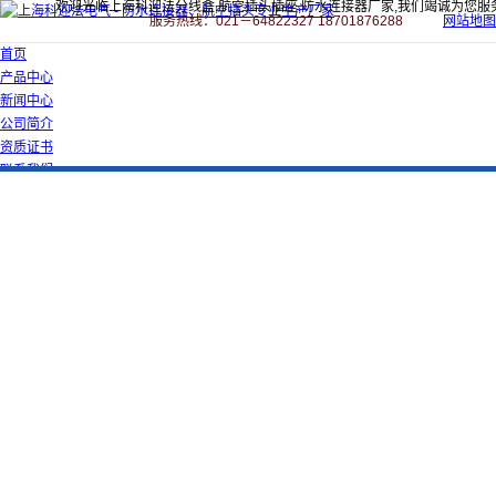
欢迎光临上海科迎法分线盒,航空插头插座,防水连接器厂家,我们竭诚为您服
服务热线：021－64822327 18701876288
网站地图
首页
产品中心
新闻中心
公司简介
资质证书
联系我们