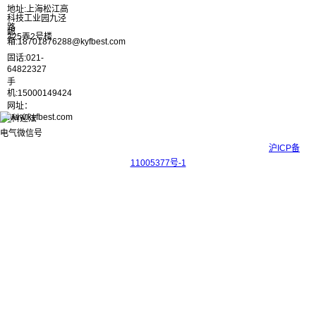
地址:上海松江高
科技工业园九泾
路
邮
325弄2号楼
箱:18701876288@kyfbest.com
固话:021-
64822327
手
机:15000149424
网址：
www.kyfbest.com
Copyright © 2017-2026 上海科迎法电气科技有限公司 ICP备案号：
沪ICP备
11005377号-1