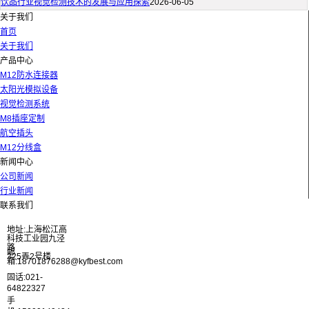
饮品行业视觉检测技术的发展与应用探索
2026-06-05
关于我们
首页
关于我们
产品中心
M12防水连接器
太阳光模拟设备
视觉检测系统
M8插座定制
航空插头
M12分线盒
新闻中心
公司新闻
行业新闻
联系我们
地址:上海松江高
科技工业园九泾
路
邮
325弄2号楼
箱:18701876288@kyfbest.com
固话:021-
64822327
手