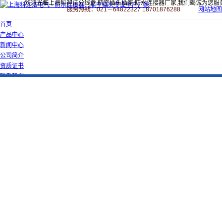
欢迎光临上海科迎法分线盒,航空插头插座,防水连接器厂家,我们竭诚为您服
服务热线：021－64822327 18701876288
网站地图
首页
产品中心
新闻中心
公司简介
资质证书
联系我们