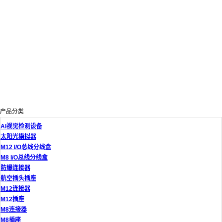
产品分类
AI视觉检测设备
太阳光模拟器
M12 I/O总线分线盒
M8 I/O总线分线盒
防爆连接器
航空插头插座
M12连接器
M12插座
M8连接器
M8插座