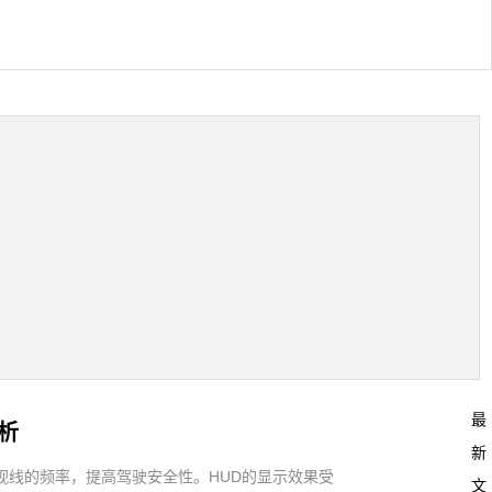
最
析
新
视线的频率，提高驾驶安全性。HUD的显示效果受
文