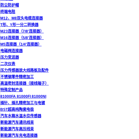
防尘防护帽
终端电阻
M12、M8双头电缆连接器
T形、Y形一分二转换器
M23连接器（7/8'连接器）
M16连接器（5/8'连接器）
M5连接器（1/4'连接器）
电磁阀连接器
压力变送器
二次仪表
压力传感器放大线路板及配件
不锈钢零件精密加工
高温密封连接器（接线端子）
特殊定制产品
81000FA 81000FI 81000NI
插针、插孔精密加工与电镀
BST超高纯陶瓷电极
汽车水箱水温水位传感器
新能源汽车通讯线束
新能源汽车高压线束
新能源汽车充电连接器