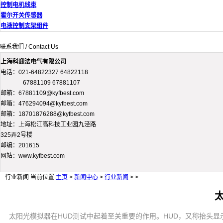
控制电机线束
霍尔开关传感器
电液控制支架组件
联系我们 / Contact Us
上海科迎法电气有限公司
电话：021-64822327 64822118
67881109 67881107
邮箱：67881109@kyfbest.com
邮箱：476294094@kyfbest.com
邮箱：18701876288@kyfbest.com
地址：上海松江高科技工业园九泾路
325弄2号楼
邮编：201615
网站：www.kyfbest.com
行业新闻
当前位置:
主页
>
新闻中心
>
行业新闻
> >
太阳光模拟器在HUD测试中起着至关重要的作用。HUD，又称抬头