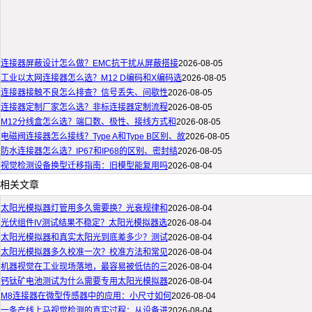
连接器屏蔽设计怎么做？EMC抗干扰从屏蔽搭接
2026-08-05
工业以太网连接器怎么选？M12 D编码和X编码选
2026-08-05
连接器接触不良怎么排查？信号丢失、间歇性
2026-08-05
连接器定制厂家怎么选？非标连接器定制流程
2026-08-05
M12分线盒怎么选？端口数、极性、接线方式和
2026-08-05
电磁阀连接器怎么接线？Type A和Type B区别、故
2026-08-05
防水连接器怎么选？IP67和IP68的区别、密封结
2026-08-05
视觉检测设备换型迁移指南：旧模型能复用吗
2026-08-04
相关文章
太阳光模拟器灯管用多久需要换？光衰规律和
2026-08-04
光伏组件IV测试结果不稳定？太阳光模拟器选
2026-08-04
太阳光模拟器和真实太阳光到底差多少？测试
2026-08-04
太阳光模拟器多久校准一次？校准方法和常见
2026-08-04
机器视觉在工业现场落地，最容易被低估的三
2026-08-04
钙钛矿电池测试为什么需要专用太阳光模拟器
2026-08-04
M8连接器在微型传感器中的应用：小尺寸如何
2026-08-04
一条产线上马视觉检测的真实过程：从设备进
2026-08-04