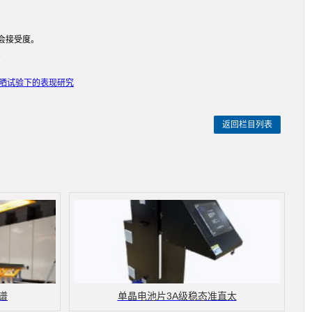
会接受度。
。
暴晒试验下的表现研究
返回栏目列表
谱
单晶电池片3A级稳态准直太