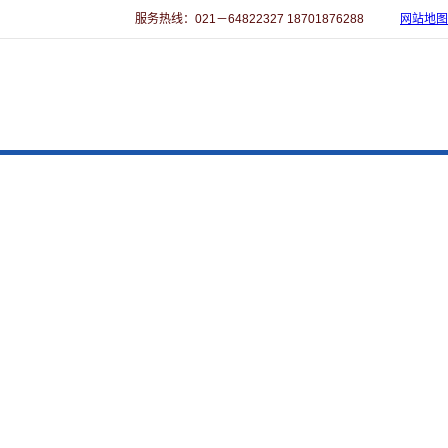
服务热线：021－64822327 18701876288
网站地图