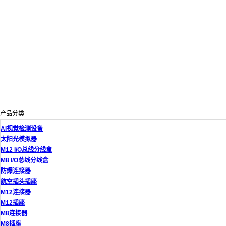
产品分类
AI视觉检测设备
太阳光模拟器
M12 I/O总线分线盒
M8 I/O总线分线盒
防爆连接器
航空插头插座
M12连接器
M12插座
M8连接器
M8插座