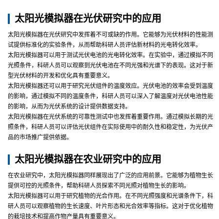
太阳光模拟器在光伏研究中的应用
太阳光模拟器在光伏研究中发挥着不可或缺的作用。它能够为光伏材料的性能测
试提供标准化的实验条件，从而帮助科研人员评估新材料的光电转化效率。
太阳光模拟器可以用于测试光伏电池的光电转化效率。在实验中，通过模拟不同
光照条件，科研人员可以观察到光伏电池在不同光强和光谱下的表现。这对于新
型光伏材料的开发和优化具有重要意义。
太阳光模拟器还可以用于研究光伏组件的温度效应。光伏电池的效率会受到温度
的影响，通过模拟不同的温度条件，科研人员可以深入了解温度对光伏电池性能
的影响，从而为光伏系统的设计提供数据支持。
太阳光模拟器在光伏系统的可靠性测试中也发挥着重要作用。通过模拟长期的光
照条件，科研人员可以评估光伏组件在实际使用中的耐久性和稳定性，为光伏产
品的市场推广提供依据。
太阳光模拟器在农业研究中的应用
在农业研究中，太阳光模拟器同样展现出了广泛的应用前景。它能够为植物生长
提供可控的光照条件，帮助科研人员探索不同光照对植物生长的影响。
太阳光模拟器可以用于研究植物的光合作用。在不同光照强度和光谱条件下，科
研人员可以观察植物的生长速度、叶片形态和光合效率等指标。这对于优化植物
的栽培技术和提高作物产量具有重要意义。