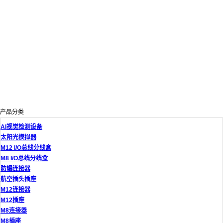
产品分类
AI视觉检测设备
太阳光模拟器
M12 I/O总线分线盒
M8 I/O总线分线盒
防爆连接器
航空插头插座
M12连接器
M12插座
M8连接器
M8插座