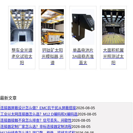
整车全光谱
钙钛矿太阳
单晶电池片
大面积机翼
老化试验太
光模拟器,光
3A级稳态准
光照测试太
阳
谱
直太
阳
最新文章
连接器屏蔽设计怎么做？EMC抗干扰从屏蔽搭接
2026-08-05
工业以太网连接器怎么选？M12 D编码和X编码选
2026-08-05
连接器接触不良怎么排查？信号丢失、间歇性
2026-08-05
连接器定制厂家怎么选？非标连接器定制流程
2026-08-05