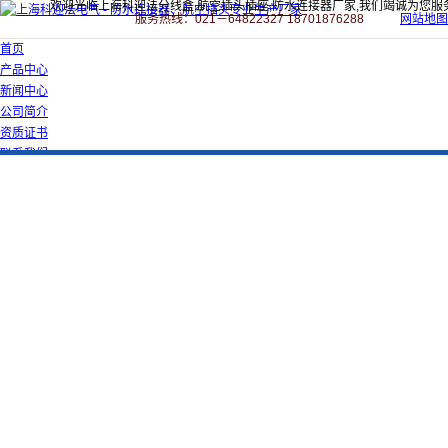
欢迎光临上海科迎法分线盒,航空插头插座,防水连接器厂家,我们竭诚为您服
服务热线：021－64822327 18701876288
网站地图
首页
产品中心
新闻中心
公司简介
资质证书
联系我们