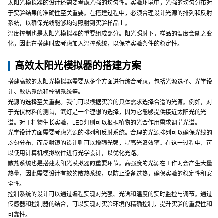
太阳光模拟器的设计还需要考虑光强的均匀性。实验环境中，光强的均匀分布对
于实验结果的准确性至关重要。在搭建过程中，必须合理设计光源的排列和反射
系统，以确保光线能够均匀照射到实验样品上。
温度控制也是太阳光模拟器的重要组成部分。阳光照射下，样品的温度会随之变
化，因此在搭建时应考虑加入温控系统，以保持实验条件的稳定性。
高效太阳光模拟器的搭建方案
搭建高效的太阳光模拟器需要从多个方面进行综合考虑，包括光源选择、光学设
计、散热系统和控制系统等。
光源的选择至关重要。我们可以根据实验的具体需求选择合适的光源。例如，对
于光伏材料的测试，氙灯是一个理想的选择，因为它能够提供接近太阳光的光
谱。对于植物生长实验，LED灯则可以根据植物的光合作用需求调节光谱。
光学设计方面需要考虑光源的排列和反射系统。合理的光源排列可以确保光线的
均匀分布，而反射镜的设计则可以增强光强，提高光照效率。在这一过程中，可
以使用计算机模拟软件进行光学设计，以优化光路。
散热系统也是搭建太阳光模拟器的重要环节。高强度的光源在工作时会产生大量
热量，因此需要设计有效的散热系统，以防止设备过热，确保实验的稳定性和安
全性。
控制系统的设计可以通过编程实现对光强、光谱和温度的实时监控与调节。通过
传感器和控制器的结合，可以实现对实验环境的精确控制，提升实验的重复性和
可靠性。