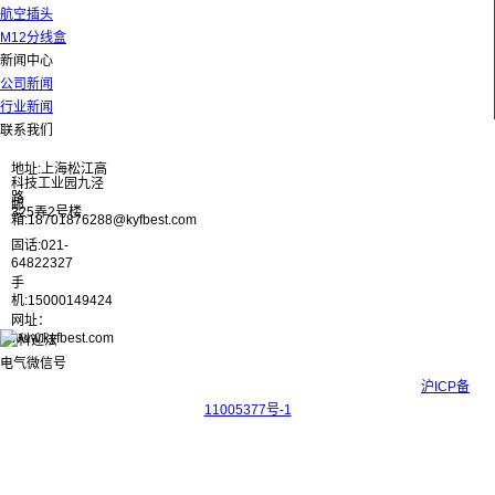
航空插头
M12分线盒
新闻中心
公司新闻
行业新闻
联系我们
地址:上海松江高
科技工业园九泾
路
邮
325弄2号楼
箱:18701876288@kyfbest.com
固话:021-
64822327
手
机:15000149424
网址：
www.kyfbest.com
Copyright © 2017-2026 上海科迎法电气科技有限公司 ICP备案号：
沪ICP备
11005377号-1