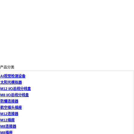
产品分类
AI视觉检测设备
太阳光模拟器
M12 I/O总线分线盒
M8 I/O总线分线盒
防爆连接器
航空插头插座
M12连接器
M12插座
M8连接器
M8插座