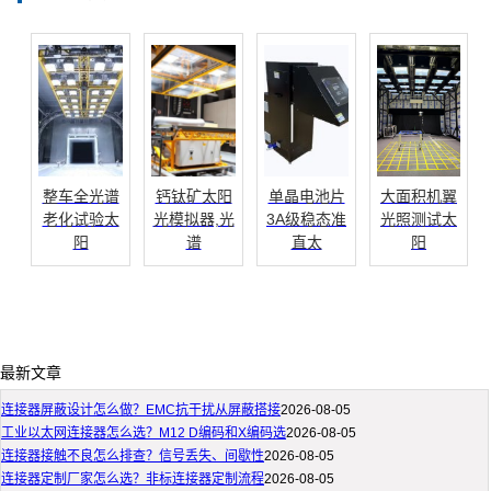
整车全光谱
钙钛矿太阳
单晶电池片
大面积机翼
老化试验太
光模拟器,光
3A级稳态准
光照测试太
阳
谱
直太
阳
最新文章
连接器屏蔽设计怎么做？EMC抗干扰从屏蔽搭接
2026-08-05
工业以太网连接器怎么选？M12 D编码和X编码选
2026-08-05
连接器接触不良怎么排查？信号丢失、间歇性
2026-08-05
连接器定制厂家怎么选？非标连接器定制流程
2026-08-05