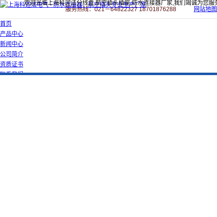
欢迎光临上海科迎法分线盒,航空插头插座,防水连接器厂家,我们竭诚为您服
服务热线：021－64822327 18701876288
网站地图
首页
产品中心
新闻中心
公司简介
资质证书
联系我们