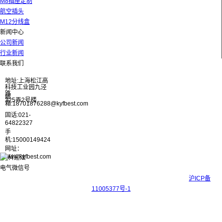
M8插座定制
航空插头
M12分线盒
新闻中心
公司新闻
行业新闻
联系我们
地址:上海松江高
科技工业园九泾
路
邮
325弄2号楼
箱:18701876288@kyfbest.com
固话:021-
64822327
手
机:15000149424
网址：
www.kyfbest.com
Copyright © 2017-2026 上海科迎法电气科技有限公司 ICP备案号：
沪ICP备
11005377号-1