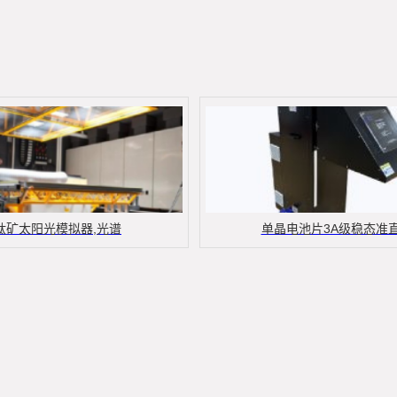
钛矿太阳光模拟器,光谱
单晶电池片3A级稳态准