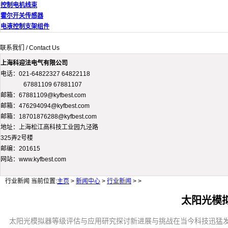
控制电机线束
霍尔开关传感器
电液控制支架组件
联系我们 / Contact Us
上海科迎法电气有限公司
电话：021-64822327 64822118
67881109 67881107
邮箱：67881109@kyfbest.com
邮箱：476294094@kyfbest.com
邮箱：18701876288@kyfbest.com
地址：上海松江高科技工业园九泾路
325弄2号楼
邮编：201615
网站：www.kyfbest.com
行业新闻
当前位置:
主页
>
新闻中心
>
行业新闻
> >
太阳光模
太阳光模拟器等级评估与应用研究探讨新进展与挑战在当今科技迅猛