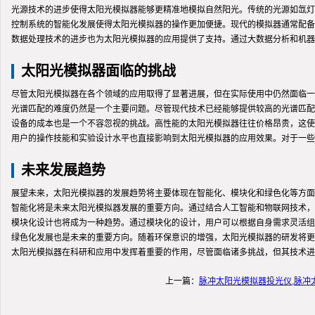
光源技术的进步使得太阳光模拟器能够更精准地模拟自然阳光。传统的光源如氙灯
控制系统的智能化发展使得太阳光模拟器的操作更加便捷。现代的模拟器通常配备
数据处理技术的进步也为太阳光模拟器的应用提供了支持。通过大数据分析和机器
太阳光模拟器面临的挑战
尽管太阳光模拟器在各个领域的应用取得了显著进展，但在实际使用中仍然面临一
光谱匹配的难度仍然是一个主要问题。尽管现代技术已经能够提供较高的光谱匹配
设备的成本也是一个不容忽视的挑战。高性能的太阳光模拟器往往价格昂贵，这使
用户的操作技能和实验设计水平也直接影响到太阳光模拟器的应用效果。对于一些
未来发展趋势
展望未来，太阳光模拟器的发展趋势将主要体现在智能化、模块化和绿色化等方面
智能化将是未来太阳光模拟器发展的重要方向。通过结合人工智能和物联网技术，
模块化设计也将成为一种趋势。通过模块化的设计，用户可以根据自身需求灵活组
绿色化发展也是未来的重要方向。随着环保意识的增强，太阳光模拟器的研发将更
太阳光模拟器在科研和应用中发挥着重要的作用，尽管面临诸多挑战，但其技术进
上一篇：
脉冲太阳光模拟器投光仪,脉冲