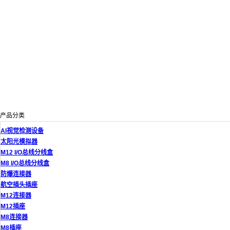
产品分类
AI视觉检测设备
太阳光模拟器
M12 I/O总线分线盒
M8 I/O总线分线盒
防爆连接器
航空插头插座
M12连接器
M12插座
M8连接器
M8插座