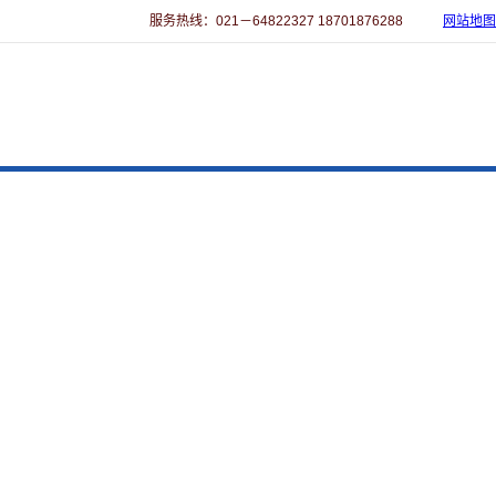
服务热线：021－64822327 18701876288
网站地图