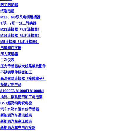
防尘防护帽
终端电阻
M12、M8双头电缆连接器
T形、Y形一分二转换器
M23连接器（7/8'连接器）
M16连接器（5/8'连接器）
M5连接器（1/4'连接器）
电磁阀连接器
压力变送器
二次仪表
压力传感器放大线路板及配件
不锈钢零件精密加工
高温密封连接器（接线端子）
特殊定制产品
81000FA 81000FI 81000NI
插针、插孔精密加工与电镀
BST超高纯陶瓷电极
汽车水箱水温水位传感器
新能源汽车通讯线束
新能源汽车高压线束
新能源汽车充电连接器