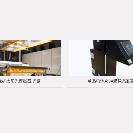
钛矿太阳光模拟器,光谱
单晶电池片3A级稳态准