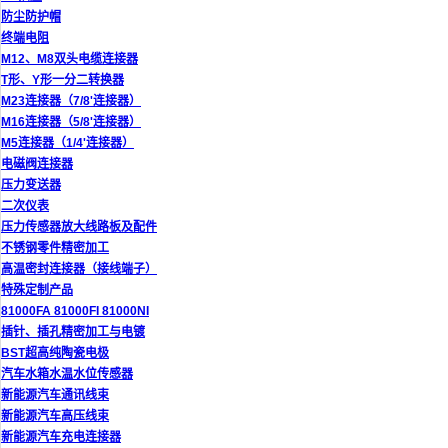
防尘防护帽
终端电阻
M12、M8双头电缆连接器
T形、Y形一分二转换器
M23连接器（7/8'连接器）
M16连接器（5/8'连接器）
M5连接器（1/4'连接器）
电磁阀连接器
压力变送器
二次仪表
压力传感器放大线路板及配件
不锈钢零件精密加工
高温密封连接器（接线端子）
特殊定制产品
81000FA 81000FI 81000NI
插针、插孔精密加工与电镀
BST超高纯陶瓷电极
汽车水箱水温水位传感器
新能源汽车通讯线束
新能源汽车高压线束
新能源汽车充电连接器