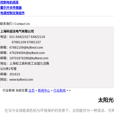
控制电机线束
霍尔开关传感器
电液控制支架组件
联系我们 / Contact Us
上海科迎法电气有限公司
电话：021-64822327 64822118
67881109 67881107
邮箱：67881109@kyfbest.com
邮箱：476294094@kyfbest.com
邮箱：18701876288@kyfbest.com
地址：上海松江高科技工业园九泾路
325弄2号楼
邮编：201615
网站：www.kyfbest.com
行业新闻
当前位置:
主页
>
新闻中心
>
行业新闻
> >
太阳光
在当今全球能源危机与环境保护的背景下，太阳能作为一种清洁、可