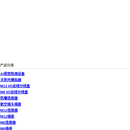
产品分类
AI视觉检测设备
太阳光模拟器
M12 I/O总线分线盒
M8 I/O总线分线盒
防爆连接器
航空插头插座
M12连接器
M12插座
M8连接器
M8插座