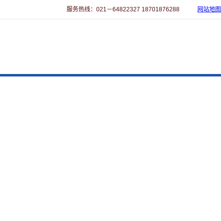
服务热线：021－64822327 18701876288
网站地图