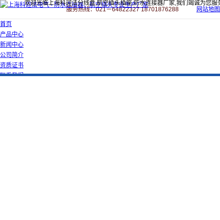
欢迎光临上海科迎法分线盒,航空插头插座,防水连接器厂家,我们竭诚为您服
服务热线：021－64822327 18701876288
网站地图
首页
产品中心
新闻中心
公司简介
资质证书
联系我们