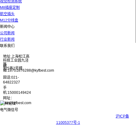
视觉检测系统
M8插座定制
航空插头
M12分线盒
新闻中心
公司新闻
行业新闻
联系我们
地址:上海松江高
科技工业园九泾
路
邮
325弄2号楼
箱:18701876288@kyfbest.com
固话:021-
64822327
手
机:15000149424
网址：
www.kyfbest.com
Copyright © 2017-2026 上海科迎法电气科技有限公司 ICP备案号：
沪ICP备
11005377号-1