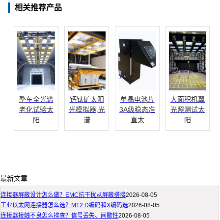
相关推荐产品
整车全光谱
钙钛矿太阳
单晶电池片
大面积机翼
老化试验太
光模拟器,光
3A级稳态准
光照测试太
阳
谱
直太
阳
最新文章
连接器屏蔽设计怎么做？EMC抗干扰从屏蔽搭接
2026-08-05
工业以太网连接器怎么选？M12 D编码和X编码选
2026-08-05
连接器接触不良怎么排查？信号丢失、间歇性
2026-08-05