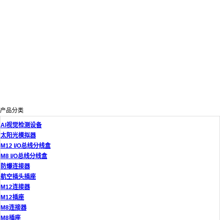
产品分类
AI视觉检测设备
太阳光模拟器
M12 I/O总线分线盒
M8 I/O总线分线盒
防爆连接器
航空插头插座
M12连接器
M12插座
M8连接器
M8插座