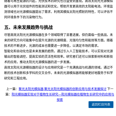
随着可再生能源的兴起，光伏技术的研究也日益受到重视。高效太阳光光源模拟
器可以用于光伏组件的性能测试和优化，帮助开发更高效的太阳能电池。环境监
测领域也对光源模拟器提出了需求，利用其模拟太阳光照射的特性，可以评估不
同环境条件下的污染物行为。
五、未来发展趋势与挑战
尽管高效太阳光光源模拟器在多个领域取得了显著进展，但仍面临一些挑战。未
来的研究方向可能集中在提升光源的光谱精度、光强均匀性和能效等方面。随着
技术的不断进步，光源的成本也需要进一步降低，以满足市场的需求。
智能化和自动化也是未来发展的趋势。通过引入人工智能技术，可以实现对光源
输出的智能调控，提高实验的灵活性和效率。研究者们还可以探索新材料和新技
术的应用，推动太阳光光源模拟器的进一步发展。
高效太阳光光源模拟器的设计与应用研究是一个充满挑战与机遇的领域。通过不
断的技术创新和多学科的交叉合作，未来的光源模拟器将能够更好地服务于科学
研究和工程应用。
上一篇：
聚光太阳光模拟器,聚光太阳光模拟器的创新应用与技术发展探讨
下一
篇：
阳光模拟器实现对于植物生长研究—阳光模拟器在植物生长研究中的应用与
探索
返回栏目列表