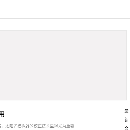
最
用
新
展，太阳光模拟器的校正技术显得尤为重要
文