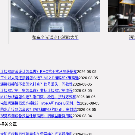
整车全光谱老化试验太阳
钙
连接器屏蔽设计怎么做？EMC抗干扰从屏蔽搭接
2026-08-05
工业以太网连接器怎么选？M12 D编码和X编码选
2026-08-05
连接器接触不良怎么排查？信号丢失、间歇性
2026-08-05
连接器定制厂家怎么选？非标连接器定制流程
2026-08-05
M12分线盒怎么选？端口数、极性、接线方式和
2026-08-05
电磁阀连接器怎么接线？Type A和Type B区别、故
2026-08-05
防水连接器怎么选？IP67和IP68的区别、密封结
2026-08-05
视觉检测设备换型迁移指南：旧模型能复用吗
2026-08-04
相关文章
太阳光模拟器灯管用多久需要换？光衰规律和
2026-08-04