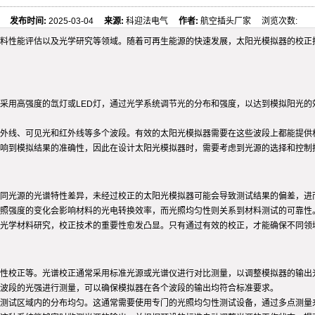
发布时间:
2025-03-04
来源:
科迎法电气
作者:
航空插头厂家 浏览次数:
料性能评估以及光学研究等领域。随着可再生能源的快速发展，太阳光模拟器的校正
采用高强度的氙灯或LED灯，通过光学系统调节光的分布和强度，以达到模拟阳光的
外线、可见光和红外线等多个波段。有效的太阳光模拟器需要在这些波段上都能提供
响到模拟结果的准确性，因此在设计太阳光模拟器时，需要考虑到光源的选择和控制
同光源的光谱特性差异，未经过校正的太阳光模拟器可能会导致测试结果的偏差，进
照强度的变化会影响材料的光电转换效率，而光照均匀性则关系到材料测试的可靠性
光学材料研究，校正技术的重要性愈发凸显。只有通过有效的校正，才能确保不同领
性校正等。光谱校正通常采用标准光源或光谱仪进行对比测量，以调整模拟器的输出
波段的光强进行测量，可以确保模拟器在各个波段的输出均符合标准要求。
测试区域内的分布均匀。这通常需要使用专门的光照均匀性测试设备，通过多点测量