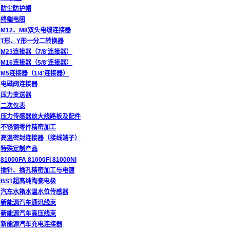
防尘防护帽
终端电阻
M12、M8双头电缆连接器
T形、Y形一分二转换器
M23连接器（7/8'连接器）
M16连接器（5/8'连接器）
M5连接器（1/4'连接器）
电磁阀连接器
压力变送器
二次仪表
压力传感器放大线路板及配件
不锈钢零件精密加工
高温密封连接器（接线端子）
特殊定制产品
81000FA 81000FI 81000NI
插针、插孔精密加工与电镀
BST超高纯陶瓷电极
汽车水箱水温水位传感器
新能源汽车通讯线束
新能源汽车高压线束
新能源汽车充电连接器