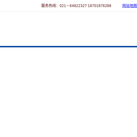
服务热线：021－64822327 18701876288
网站地图