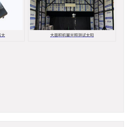
直太
大面积机翼光照测试太阳