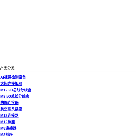
产品分类
AI视觉检测设备
太阳光模拟器
M12 I/O总线分线盒
M8 I/O总线分线盒
防爆连接器
航空插头插座
M12连接器
M12插座
M8连接器
M8插座