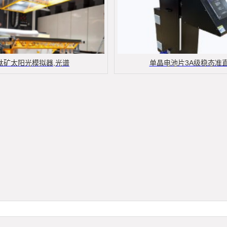
钛矿太阳光模拟器,光谱
单晶电池片3A级稳态准