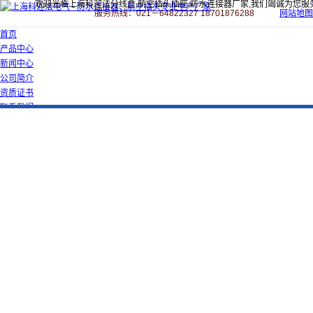
欢迎光临上海科迎法分线盒,航空插头插座,防水连接器厂家,我们竭诚为您服
服务热线：021－64822327 18701876288
网站地图
首页
产品中心
新闻中心
公司简介
资质证书
联系我们