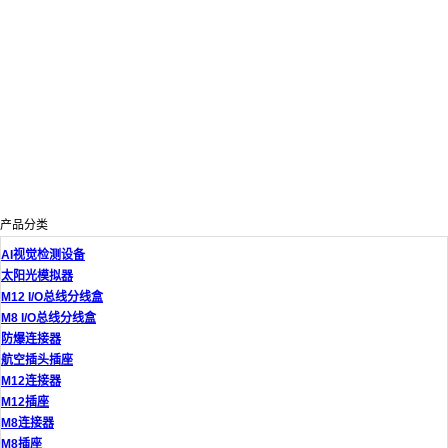
产品分类
AI视觉检测设备
太阳光模拟器
M12 I/O总线分线盒
M8 I/O总线分线盒
防爆连接器
航空插头插座
M12连接器
M12插座
M8连接器
M8插座